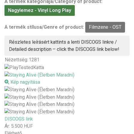
A termék kategóriája/Category of product:
Nagylemez - Vinyl Long Play
A termék stílusa/Genre of product:
Filmzene - OST
Részletes leírásért kattints a lenti DISCOGS linkre /
Detailed description – click the DISCOGS link below!
Nézettség:
1281
Kép nagyítása
DISCOGS link
Ár:
5.500 HUF
Elérhető