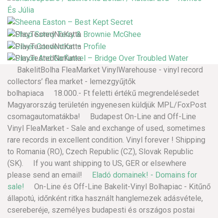
BakelitBolha FleaMarket VinylWarehouse - vinyl record
collectors’ flea market - lemezgyűjtők
bolhapiaca 18.000.- Ft feletti értékű megrendelésedet
Magyarország területén ingyenesen küldjük MPL/FoxPost
csomagautomatákba! Budapest On-Line and Off-Line
Vinyl FleaMarket - Sale and exchange of used, sometimes
rare records in excellent condition. Vinyl forever ! Shipping
to Romania (RO), Czech Republic (CZ), Slovak Republic
(SK). If you want shipping to US, GER or elsewhere
please send an email!
Eladó domainek! - Domains for
sale!
On-Line és Off-Line Bakelit-Vinyl Bolhapiac - Kitűnő
állapotú, időnként ritka használt hanglemezek adásvétele,
csereberéje, személyes budapesti és országos postai