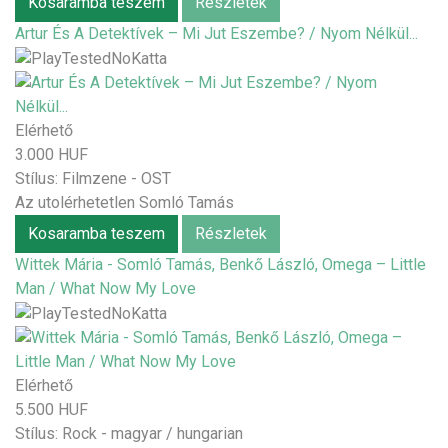
Kosaramba teszem
Részletek
Artur És A Detektívek – Mi Jut Eszembe? / Nyom Nélkül...
Elérhető
3.000 HUF
Stílus:
Filmzene - OST
Az utolérhetetlen Somló Tamás
Kosaramba teszem
Részletek
Wittek Mária - Somló Tamás, Benkő László, Omega – Little
Man / What Now My Love
Elérhető
5.500 HUF
Stílus:
Rock - magyar / hungarian