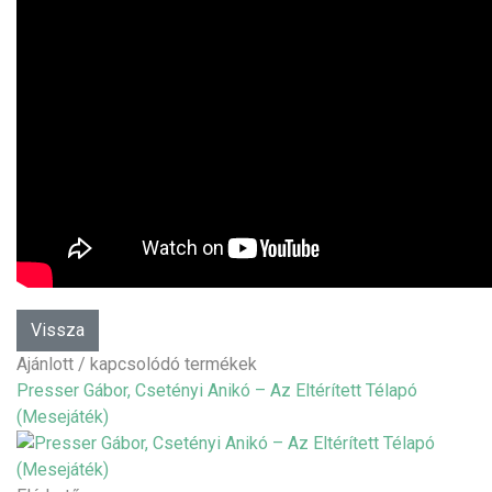
Ajánlott / kapcsolódó termékek
Presser Gábor, Csetényi Anikó – Az Eltérített Télapó
(Mesejáték)