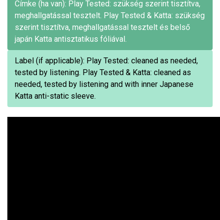
Címke (ha van): Play Tested: szükség szerint tisztítva,
meghallgatással tesztelt. Play Tested & Katta: szükség
szerint tisztítva, meghallgatással tesztelt és belső
japán Katta antisztatikus fóliával.
Label (if applicable): Play Tested: cleaned as needed,
tested by listening. Play Tested & Katta: cleaned as
needed, tested by listening and with inner Japanese
Katta anti-static sleeve.