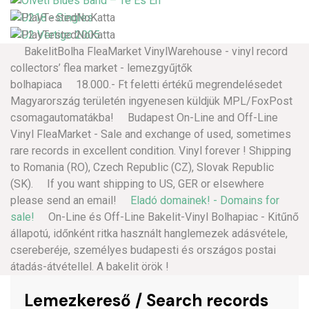
BakelitBolha FleaMarket VinylWarehouse - vinyl record
collectors’ flea market - lemezgyűjtők
bolhapiaca 18.000.- Ft feletti értékű megrendelésedet
Magyarország területén ingyenesen küldjük MPL/FoxPost
csomagautomatákba! Budapest On-Line and Off-Line
Vinyl FleaMarket - Sale and exchange of used, sometimes
rare records in excellent condition. Vinyl forever ! Shipping
to Romania (RO), Czech Republic (CZ), Slovak Republic
(SK). If you want shipping to US, GER or elsewhere
please send an email!
Eladó domainek! - Domains for
sale!
On-Line és Off-Line Bakelit-Vinyl Bolhapiac - Kitűnő
állapotú, időnként ritka használt hanglemezek adásvétele,
csereberéje, személyes budapesti és országos postai
átadás-átvétellel. A bakelit örök !
Lemezkereső / Search records