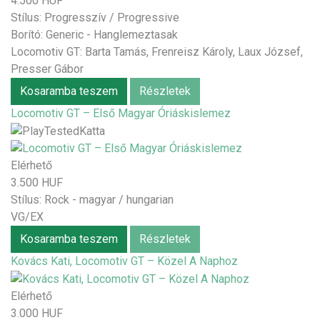
4.500 HUF
Stílus:
Progresszív / Progressive
Borító: Generic - Hanglemeztasak
Locomotiv GT: Barta Tamás, Frenreisz Károly, Laux József,
Presser Gábor
Kosaramba teszem
Részletek
Locomotiv GT – Első Magyar Óriáskislemez
Elérhető
3.500 HUF
Stílus:
Rock - magyar / hungarian
VG/EX
Kosaramba teszem
Részletek
Kovács Kati, Locomotiv GT – Közel A Naphoz
Elérhető
3.000 HUF