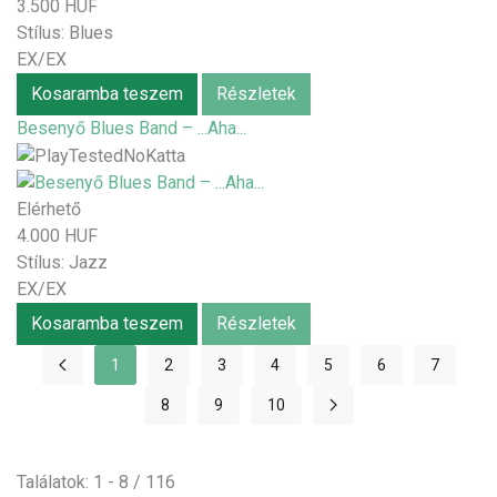
3.500 HUF
Stílus:
Blues
EX/EX
Kosaramba teszem
Részletek
Besenyő Blues Band – ...Aha...
Elérhető
4.000 HUF
Stílus:
Jazz
EX/EX
Kosaramba teszem
Részletek
1
2
3
4
5
6
7
8
9
10
Találatok: 1 - 8 / 116