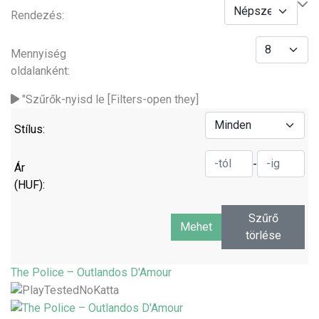
Rendezés:
Mennyiség
oldalanként:
"Szűrők-nyisd le [Filters-open they]
Stílus:
-
Ár
(HUF):
Szűrő
törlése
The Police – Outlandos D'Amour