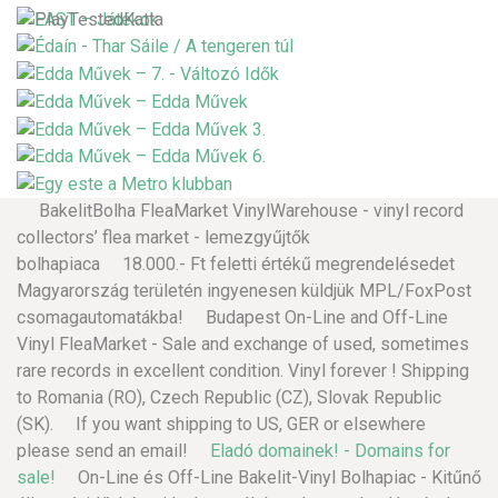
BakelitBolha FleaMarket VinylWarehouse - vinyl record
collectors’ flea market - lemezgyűjtők
bolhapiaca 18.000.- Ft feletti értékű megrendelésedet
Magyarország területén ingyenesen küldjük MPL/FoxPost
csomagautomatákba! Budapest On-Line and Off-Line
Vinyl FleaMarket - Sale and exchange of used, sometimes
rare records in excellent condition. Vinyl forever ! Shipping
to Romania (RO), Czech Republic (CZ), Slovak Republic
(SK). If you want shipping to US, GER or elsewhere
please send an email!
Eladó domainek! - Domains for
sale!
On-Line és Off-Line Bakelit-Vinyl Bolhapiac - Kitűnő