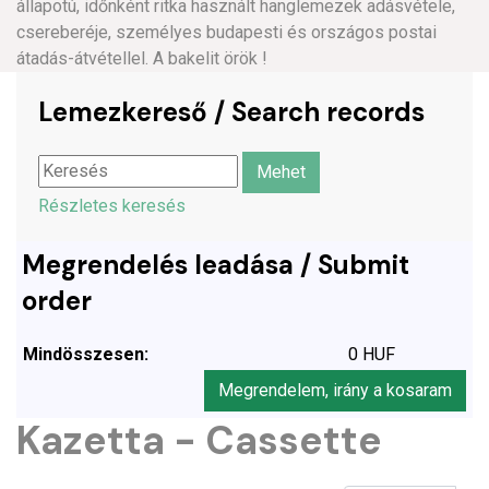
állapotú, időnként ritka használt hanglemezek adásvétele,
csereberéje, személyes budapesti és országos postai
átadás-átvétellel. A bakelit örök !
Lemezkereső / Search records
Részletes keresés
Megrendelés leadása / Submit
order
Mindösszesen:
0 HUF
Megrendelem, irány a kosaram
Kazetta - Cassette