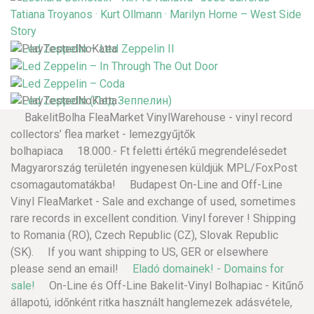
BakelitBolha FleaMarket VinylWarehouse - vinyl record
collectors’ flea market - lemezgyűjtők
bolhapiaca 18.000.- Ft feletti értékű megrendelésedet
Magyarország területén ingyenesen küldjük MPL/FoxPost
csomagautomatákba! Budapest On-Line and Off-Line
Vinyl FleaMarket - Sale and exchange of used, sometimes
rare records in excellent condition. Vinyl forever ! Shipping
to Romania (RO), Czech Republic (CZ), Slovak Republic
(SK). If you want shipping to US, GER or elsewhere
please send an email!
Eladó domainek! - Domains for
sale!
On-Line és Off-Line Bakelit-Vinyl Bolhapiac - Kitűnő
állapotú, időnként ritka használt hanglemezek adásvétele,