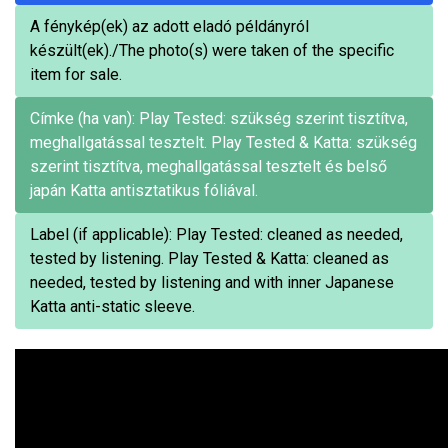
A fénykép(ek) az adott eladó példányról
készült(ek)./The photo(s) were taken of the specific
item for sale.
Címke (ha van): Play Tested: szükség szerint tisztítva,
meghallgatással tesztelt. Play Tested & Katta: szükség
szerint tisztítva, meghallgatással tesztelt és belső
japán Katta antisztatikus fóliával.
Label (if applicable): Play Tested: cleaned as needed,
tested by listening. Play Tested & Katta: cleaned as
needed, tested by listening and with inner Japanese
Katta anti-static sleeve.