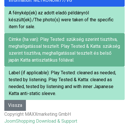
information: METRONOM77/VG
A fénykép(ek) az adott eladó példányról
készült(ek)./The photo(s) were taken of the specific
item for sale.
Címke (ha van): Play Tested: szükség szerint tisztítva,
meghallgatással tesztelt. Play Tested & Katta: szükség
szerint tisztítva, meghallgatással tesztelt és belső
japán Katta antisztatikus fóliával.
Label (if applicable): Play Tested: cleaned as needed,
tested by listening. Play Tested & Katta: cleaned as
needed, tested by listening and with inner Japanese
Katta anti-static sleeve.
Copyright MAXXmarketing GmbH
JoomShopping Download & Support