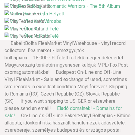
BakelitBolha FleaMarket VinylWarehouse - vinyl record
collectors’ flea market - lemezgyűjtők
bolhapiaca 18.000.- Ft feletti értékű megrendelésedet
Magyarország területén ingyenesen küldjük MPL/FoxPost
csomagautomatákba! Budapest On-Line and Off-Line
Vinyl FleaMarket - Sale and exchange of used, sometimes
rare records in excellent condition. Vinyl forever ! Shipping
to Romania (RO), Czech Republic (CZ), Slovak Republic
(SK). If you want shipping to US, GER or elsewhere
please send an email!
Eladó domainek! - Domains for
sale!
On-Line és Off-Line Bakelit-Vinyl Bolhapiac - Kitűnő
állapotú, időnként ritka használt hanglemezek adásvétele,
csereberéje, személyes budapesti és országos postai