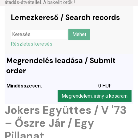
átadás-átvétellel. A bakelit örök !
Lemezkereső / Search records
Részletes keresés
Megrendelés leadása / Submit
order
Mindösszesen:
0 HUF
Megrendelem, irány a kosaram
Jokers Együttes / V '73
– Őszre Jár / Egy
Pillanat