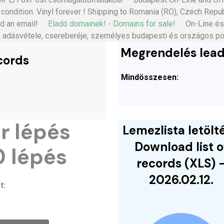
 condition. Vinyl forever ! Shipping to Romania (RO), Czech Repu
end an email!
Eladó domainek! - Domains for sale!
On-Line és Of
k adásvétele, csereberéje, személyes budapesti és országos posta
Megrendelés lead
cords
Mindösszesen:
r lépés
Lemezlista letölté
Download list o
0 lépés
records (XLS) 
2026.02.12.
t: