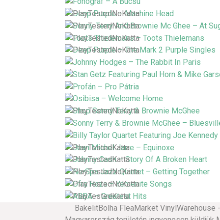
BakelitBolha FleaMarket VinylWarehouse - vi
Magyarország területén ingyenesen küldjük