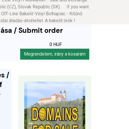
blic (CZ), Slovak Republic (SK). If you want
f-Line Bakelit-Vinyl Bolhapiac - Kitűnő
i átadás-átvétellel. A bakelit örök !
ása / Submit order
0 HUF
Megrendelem, irány a kosaram
s /
f
-