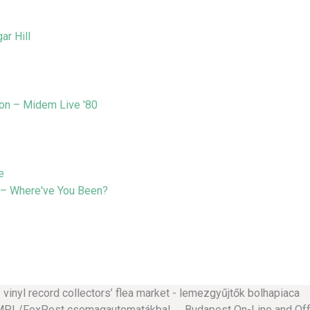
nyl record collectors’ flea market - lemezgyűjtők bolhapiaca 
 MPL/FoxPost csomagautomatákba! Budapest On-Line and Off-L