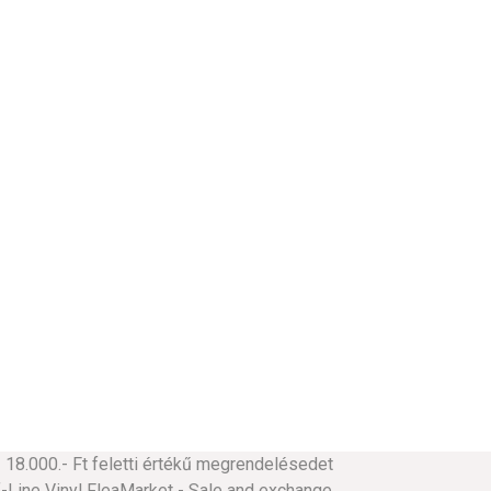
18.000.- Ft feletti értékű megrendelésedet
ine Vinyl FleaMarket - Sale and exchange