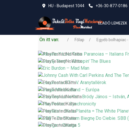
HU - Budapest 1044
+36-30-877-0186
ELADÓ LEMEZEK
Ön itt van:
Főlap
Egyéb bolhapiac -