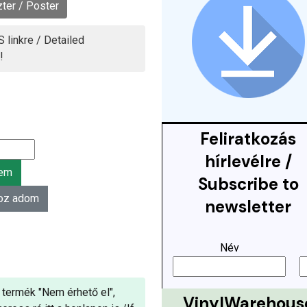
ter / Poster
 linkre / Detailed
!
Feliratkozás
hírlevélre /
Subscribe to
newsletter
Név
 termék "Nem érhető el",
VinylWarehous