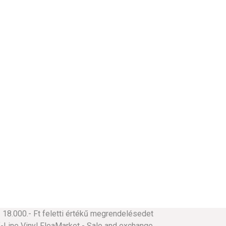
18.000.- Ft feletti értékű megrendelésedet
ine Vinyl FleaMarket - Sale and exchange