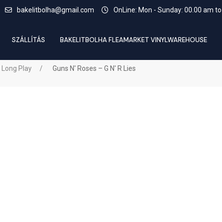
bakelitbolha@gmail.com
OnLine: Mon - Sunday: 00.00 am to
SZÁLLÍTÁS
BAKELITBOLHA FLEAMARKET VINYLWAREHOUSE
 Long Play
Guns N' Roses – G N' R Lies