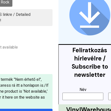
 Rock
 linkre / Detailed
!
t available
Feliratkozás
hírlevélre /
Subscribe to
newsletter
 termék "Nem érhető el",
ess rá itt a honlapon is./If
Név
e product is 'Not available,'
r it here on the website as
VinylWarehous