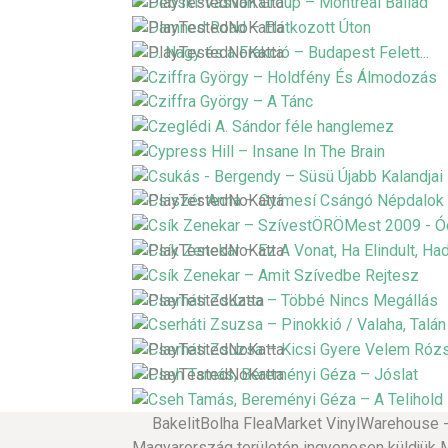
BakelitBolha FleaMarket VinylWarehouse - vi
Magyarország területén ingyenesen küldjük