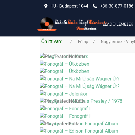
HU - Budapest 1044
+36-30-877-0186
ELADÓ LEMEZEK
Ön itt van:
Főlap
Nagylemez - Vinyl