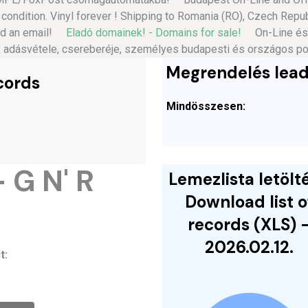
 condition. Vinyl forever ! Shipping to Romania (RO), Czech Repu
end an email!
Eladó domainek! - Domains for sale!
On-Line és Of
k adásvétele, csereberéje, személyes budapesti és országos posta
Megrendelés lead
cords
Mindösszesen:
 G N' R
Lemezlista letölté
Download list o
records (XLS) 
2026.02.12.
t: