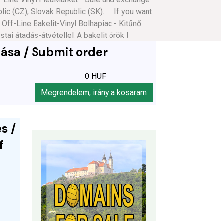
blic (CZ), Slovak Republic (SK). If you want
f-Line Bakelit-Vinyl Bolhapiac - Kitűnő
i átadás-átvétellel. A bakelit örök !
ása / Submit order
0 HUF
Megrendelem, irány a kosaram
s /
f
-