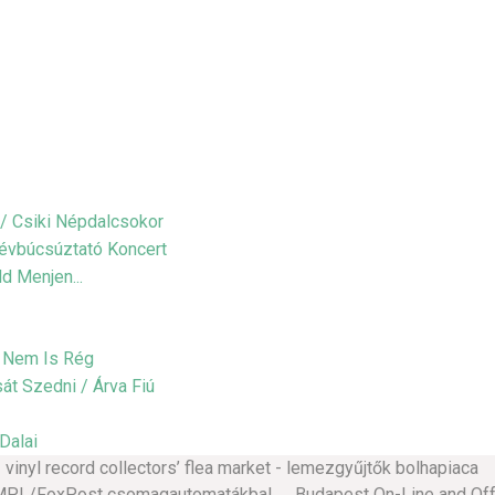
nyl record collectors’ flea market - lemezgyűjtők bolhapiaca 
 MPL/FoxPost csomagautomatákba! Budapest On-Line and Off-L