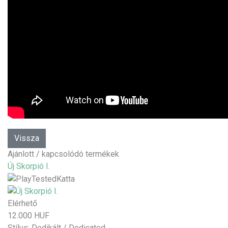
Ajánlott / kapcsolódó termékek
Új Skorpió I.
Elérhető
12.000 HUF
Stílus:
Dedikált / Dedicated