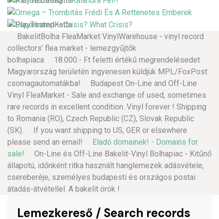
BakelitBolha FleaMarket VinylWarehouse - vinyl record
collectors’ flea market - lemezgyűjtők
bolhapiaca 18.000.- Ft feletti értékű megrendelésedet
Magyarország területén ingyenesen küldjük MPL/FoxPost
csomagautomatákba! Budapest On-Line and Off-Line
Vinyl FleaMarket - Sale and exchange of used, sometimes
rare records in excellent condition. Vinyl forever ! Shipping
to Romania (RO), Czech Republic (CZ), Slovak Republic
(SK). If you want shipping to US, GER or elsewhere
please send an email!
Eladó domainek! - Domains for
sale!
On-Line és Off-Line Bakelit-Vinyl Bolhapiac - Kitűnő
állapotú, időnként ritka használt hanglemezek adásvétele,
csereberéje, személyes budapesti és országos postai
átadás-átvétellel. A bakelit örök !
Lemezkereső / Search records