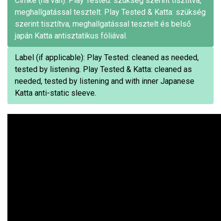
Címke (ha van): Play Tested: szükség szerint tisztítva,
meghallgatással tesztelt. Play Tested & Katta: szükség
szerint tisztítva, meghallgatással tesztelt és belső
japán Katta antisztatikus fóliával.
Label (if applicable): Play Tested: cleaned as needed,
tested by listening. Play Tested & Katta: cleaned as
needed, tested by listening and with inner Japanese
Katta anti-static sleeve.