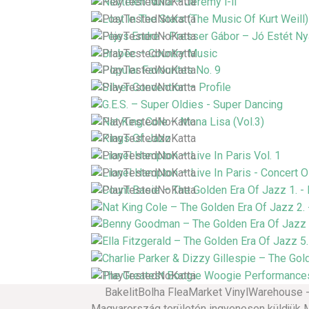
BakelitBolha FleaMarket VinylWarehouse - vi
Magyarország területén ingyenesen küldjük