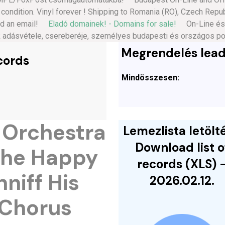
 condition. Vinyl forever ! Shipping to Romania (RO), Czech Repu
end an email!
Eladó domainek! - Domains for sale!
On-Line és Of
k adásvétele, csereberéje, személyes budapesti és országos posta
Megrendelés lead
cords
Mindösszesen:
s Orchestra
Lemezlista letölté
Download list o
The Happy
records (XLS) 
niff His
2026.02.12.
 Chorus