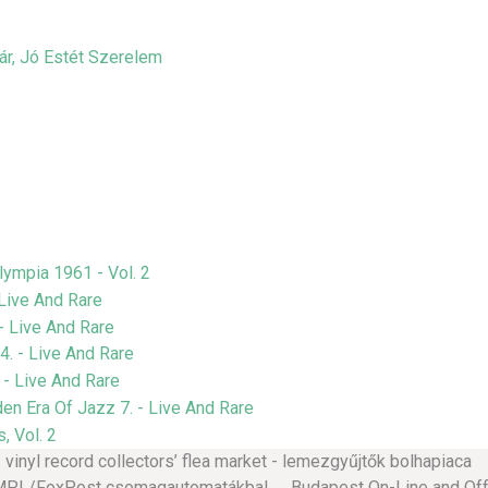
nyl record collectors’ flea market - lemezgyűjtők bolhapiaca 
 MPL/FoxPost csomagautomatákba! Budapest On-Line and Off-L