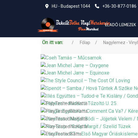
HU - Budapest 1044
+36-30-877-0186
ELADÓ LEMEZEK
Ön itt van:
Főlap
Nagylemez - Vinyl