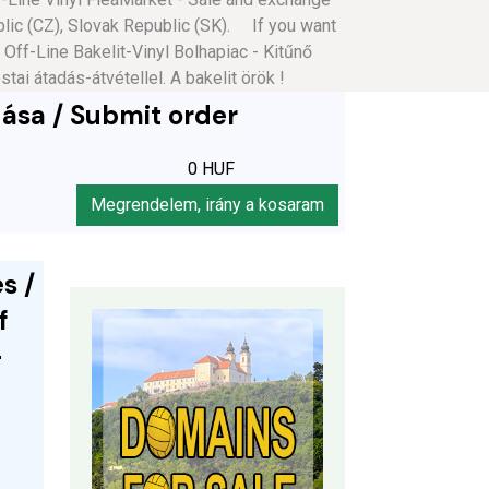
blic (CZ), Slovak Republic (SK). If you want
f-Line Bakelit-Vinyl Bolhapiac - Kitűnő
i átadás-átvétellel. A bakelit örök !
ása / Submit order
0 HUF
Megrendelem, irány a kosaram
s /
f
-