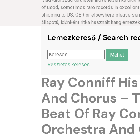
of used, sometimes rare records in excellent
shipping to US, GER or elsewhere please s
állapotú, időnként ritka használt hanglemeze
Lemezkereső / Search re
Részletes keresés
Ray Conniff Hi
And Chorus – 
Beat Of Ray Con
Orchestra And