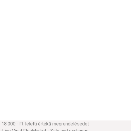
18.000.- Ft feletti értékű megrendelésedet
ine Vinyl FleaMarket - Sale and exchange