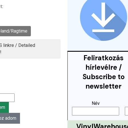
t:
eland/Ragtime
 linkre / Detailed
!
Feliratkozás
hírlevélre /
Subscribe to
newsletter
Név
VinylWarehous