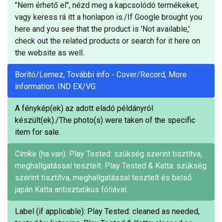
"Nem érhető el", nézd meg a kapcsolódó termékeket,
vagy keress rá itt a honlapon is./If Google brought you
here and you see that the product is 'Not available,'
check out the related products or search for it here on
the website as well.
Borító/Lemez, További info - Cover/Record, More
information: IND EX/VG
A fénykép(ek) az adott eladó példányról
készült(ek)./The photo(s) were taken of the specific
item for sale.
Címke (ha van): Play Tested: szükség szerint tisztítva,
meghallgatással tesztelt. Play Tested & Katta: szükség
szerint tisztítva, meghallgatással tesztelt és belső
japán Katta antisztatikus fóliával.
Label (if applicable): Play Tested: cleaned as needed,