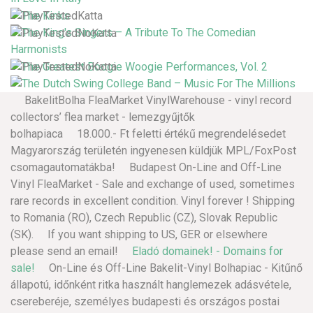
BakelitBolha FleaMarket VinylWarehouse - vinyl record
collectors’ flea market - lemezgyűjtők
bolhapiaca 18.000.- Ft feletti értékű megrendelésedet
Magyarország területén ingyenesen küldjük MPL/FoxPost
csomagautomatákba! Budapest On-Line and Off-Line
Vinyl FleaMarket - Sale and exchange of used, sometimes
rare records in excellent condition. Vinyl forever ! Shipping
to Romania (RO), Czech Republic (CZ), Slovak Republic
(SK). If you want shipping to US, GER or elsewhere
please send an email!
Eladó domainek! - Domains for
sale!
On-Line és Off-Line Bakelit-Vinyl Bolhapiac - Kitűnő
állapotú, időnként ritka használt hanglemezek adásvétele,
csereberéje, személyes budapesti és országos postai