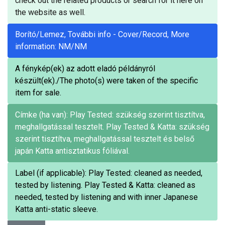
check out the related products or search for it here on
the website as well.
Borító/Lemez, További info - Cover/Record, More
information: NM/NM
A fénykép(ek) az adott eladó példányról
készült(ek)./The photo(s) were taken of the specific
item for sale.
Címke (ha van): Play Tested: szükség szerint tisztítva,
meghallgatással tesztelt. Play Tested & Katta: szükség
szerint tisztítva, meghallgatással tesztelt és belső
japán Katta antisztatikus fóliával.
Label (if applicable): Play Tested: cleaned as needed,
tested by listening. Play Tested & Katta: cleaned as
needed, tested by listening and with inner Japanese
Katta anti-static sleeve.