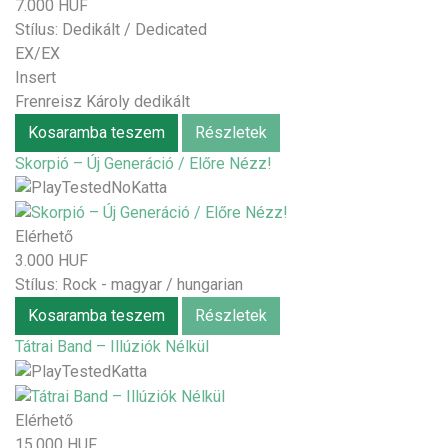
7.000 HUF
Stílus:
Dedikált / Dedicated
EX/EX
Insert
Frenreisz Károly dedikált
Kosaramba teszem
Részletek
Skorpió – Új Generáció / Előre Nézz!
Elérhető
3.000 HUF
Stílus:
Rock - magyar / hungarian
Kosaramba teszem
Részletek
Tátrai Band – Illúziók Nélkül
Elérhető
15.000 HUF