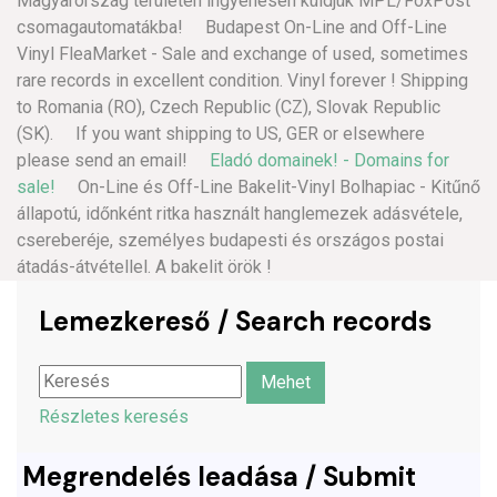
Magyarország területén ingyenesen küldjük MPL/FoxPost
csomagautomatákba! Budapest On-Line and Off-Line
Vinyl FleaMarket - Sale and exchange of used, sometimes
rare records in excellent condition. Vinyl forever ! Shipping
to Romania (RO), Czech Republic (CZ), Slovak Republic
(SK). If you want shipping to US, GER or elsewhere
please send an email!
Eladó domainek! - Domains for
sale!
On-Line és Off-Line Bakelit-Vinyl Bolhapiac - Kitűnő
állapotú, időnként ritka használt hanglemezek adásvétele,
csereberéje, személyes budapesti és országos postai
átadás-átvétellel. A bakelit örök !
Lemezkereső / Search records
Részletes keresés
Megrendelés leadása / Submit