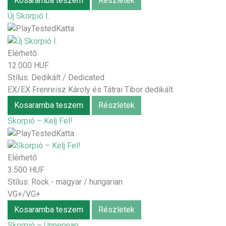
Kosaramba teszem
Részletek
Új Skorpió I.
Elérhető
12.000 HUF
Stílus:
Dedikált / Dedicated
EX/EX Frenreisz Károly és Tátrai Tibor dedikált
Kosaramba teszem
Részletek
Skorpió – Kelj Fel!
Elérhető
3.500 HUF
Stílus:
Rock - magyar / hungarian
VG+/VG+
Kosaramba teszem
Részletek
Skorpió – Ünnepnap