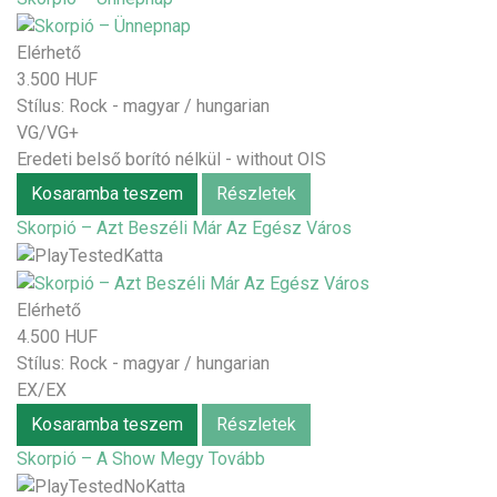
Elérhető
3.500 HUF
Stílus:
Rock - magyar / hungarian
VG/VG+
Eredeti belső borító nélkül - without OIS
Kosaramba teszem
Részletek
Skorpió – Azt Beszéli Már Az Egész Város
Elérhető
4.500 HUF
Stílus:
Rock - magyar / hungarian
EX/EX
Kosaramba teszem
Részletek
Skorpió – A Show Megy Tovább